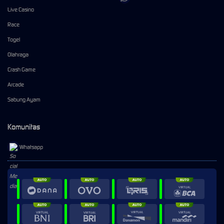
Live Casino
Race
Togel
Olahraga
Crash Game
Arcade
Sabung Ayam
Komunitas
Whatsapp