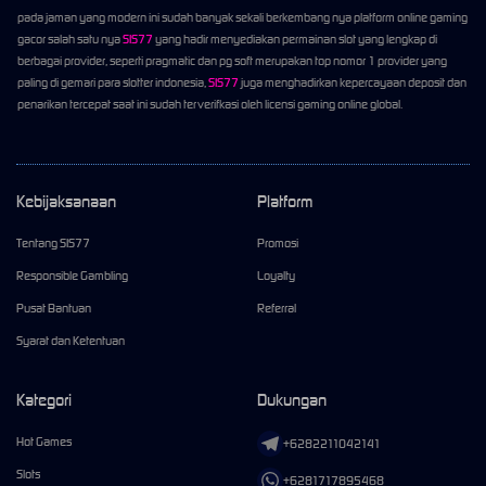
pada jaman yang modern ini sudah banyak sekali berkembang nya platform online gaming
gacor salah satu nya
SIS77
yang hadir menyediakan permainan slot yang lengkap di
berbagai provider, seperti pragmatic dan pg soft merupakan top nomor 1 provider yang
paling di gemari para slotter indonesia,
SIS77
juga menghadirkan kepercayaan deposit dan
penarikan tercepat saat ini sudah terverifkasi oleh licensi gaming online global.
Kebijaksanaan
Platform
Tentang SIS77
Promosi
Responsible Gambling
Loyalty
Pusat Bantuan
Referral
Syarat dan Ketentuan
Kategori
Dukungan
Hot Games
+6282211042141
Slots
+6281717895468