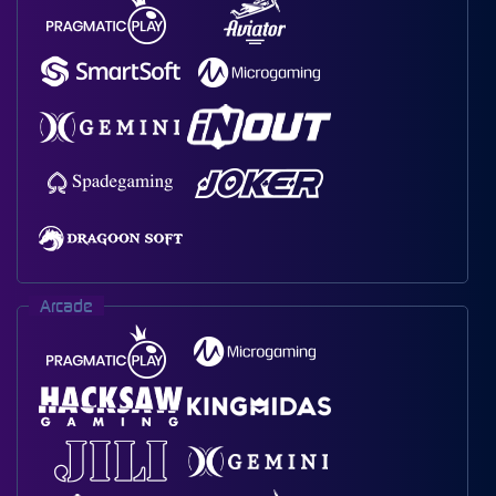
Arcade