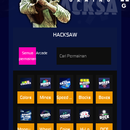
HACKSAW
Semua
Arcade
permainan
Colors
Mines
Speed Crash
Blocks
Boxes
Moneyplane
Wheel
Coins
Hi-Lo
DICE