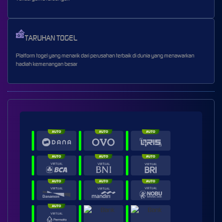
TARUHAN TOGEL
Platform togel yang menarik dari perusahan terbaik di dunia yang menawarkan
hadiah kemenangan besar