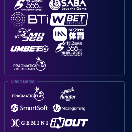
Crash Game