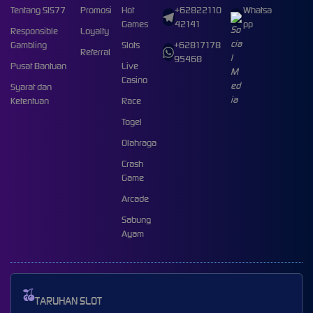
Tentang SIS77
Promosi
Hot
+62822110
Whatsa
Games
42141
pp
Responsible
Loyalty
Gambling
Slots
+62817178
Referral
95468
Pusat Bantuan
Live
Casino
Syarat dan
Ketentuan
Race
Togel
Olahraga
Crash
Game
Arcade
Sabung
Ayam
TARUHAN SLOT