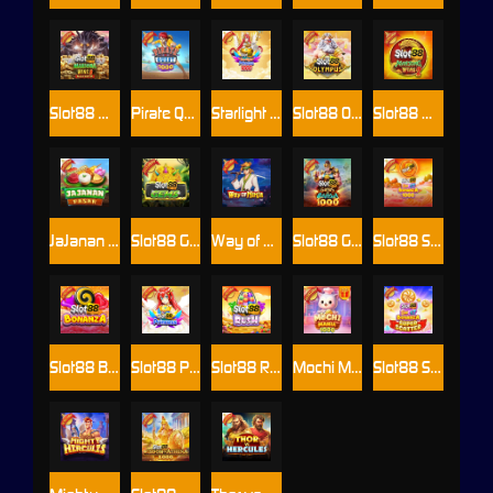
Slot88 Mahjong Wins 3 Black Scatter
Pirate Quest 1000
Starlight Princess 1000
Slot88 Olympus
Slot88 Mahjong Wins 2
JaJanan Pasar
Slot88 Gems
Way of Ninja
Slot88 Gates of Gatot Kaca 1000
Slot88 Sweet Bonanza 1000
Slot88 Bonanza
Slot88 Princess
Slot88 Rush
Mochi Mania 1000
Slot88 Sweet Bonanza Super Scatter