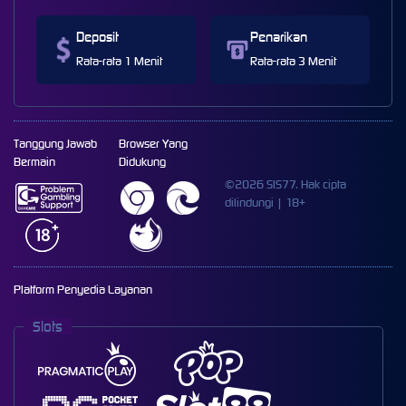
Deposit
Penarikan
Rata-rata 1 Menit
Rata-rata 3 Menit
Tanggung Jawab
Browser Yang
Bermain
Didukung
©2026 SIS77. Hak cipta
dilindungi | 18+
Platform Penyedia Layanan
Slots