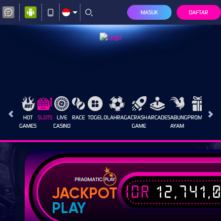
MASUK
DAFTAR
HOT
SLOTS
LIVE
RACE
TOGEL
OLAHRAGA
CRASH
ARCADE
SABUNG
PROMOSI
GAMES
CASINO
GAME
AYAM
IDR
12,741,
JACKPOT
PLAY