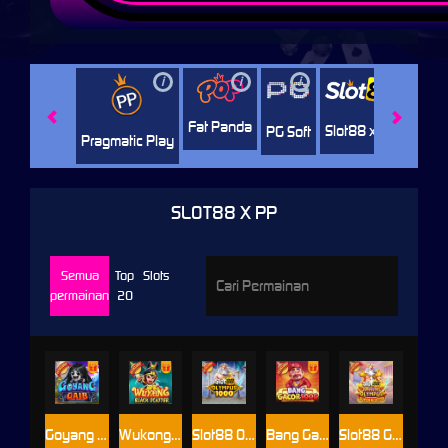
i
i
i
i
i
Facha
Fat Panda
Slot88 x PP
PG Soft
Pragmatic Play
SLOT88 X PP
Semua
Top
Slots
permainan
20
Goyang Gaib
Wukong - Black Scatter
Slot88 Olympus 1000
Bang Gacor 1000
Slot88 Gates of Olympus Super Scatter