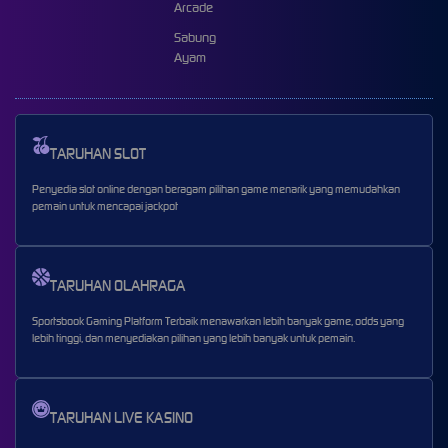
Arcade
Sabung
Ayam
TARUHAN SLOT
Penyedia slot online dengan beragam pilihan game menarik yang memudahkan
pemain untuk mencapai jackpot
TARUHAN OLAHRAGA
Sportsbook Gaming Platform Terbaik menawarkan lebih banyak game, odds yang
lebih tinggi, dan menyediakan pilihan yang lebih banyak untuk pemain.
TARUHAN LIVE KASINO