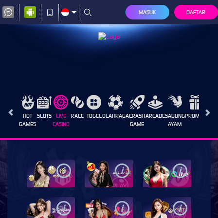
MASUK
DAFTAR
HOT
SLOTS
LIVE
RACE
TOGEL
OLAHRAGA
CRASH
ARCADE
SABUNG
PROMOSI
GAMES
CASINO
GAME
AYAM
i
i
i
i
i
i