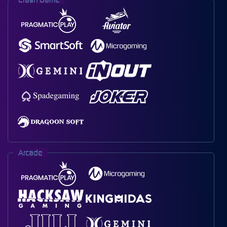
Arcade