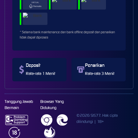
* Selama bank maintenance dan bank offline deposit dan penarikan
tidak dapat diproses
Deposit
Penarikan
Rata-rata 1 Menit
Rata-rata 3 Menit
Tanggung Jawab
Browser Yang
Bermain
Didukung
©2026 SIS77. Hak cipta
dilindungi | 18+