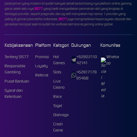
pada jaman yang modern ini sudah banyak sekali berkembang nya platform online gaming
gacor salah satu nya
SIS77
yang hadir menyediakan permainan slot yang lengkap di
berbagai provider, seperti pragmatic dan pg soft merupakan top nomor 1 provider yang
paling di gemari para slotter indonesia,
SIS77
juga menghadirkan kepercayaan deposit dan
penarikan tercepat saat ini sudah terverifkasi oleh licensi gaming online global.
Kebijaksanaan
Platform
Kategori
Dukungan
Komunitas
Tentang SIS77
Promosi
Hot
+62822110
Whatsa
Games
42141
pp
Responsible
Loyalty
Gambling
Slots
+62817178
Referral
95468
Pusat Bantuan
Live
Casino
Syarat dan
Ketentuan
Race
Togel
Olahraga
Crash
Game