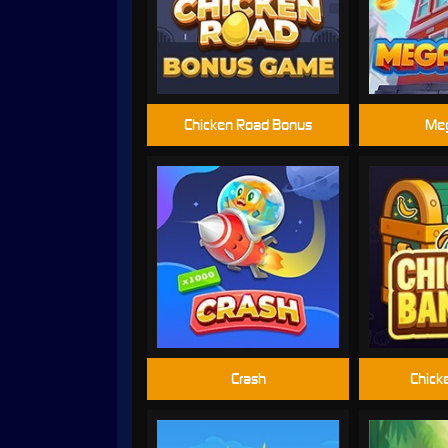
Chicken Road Bonus
Me
Crash
Chick