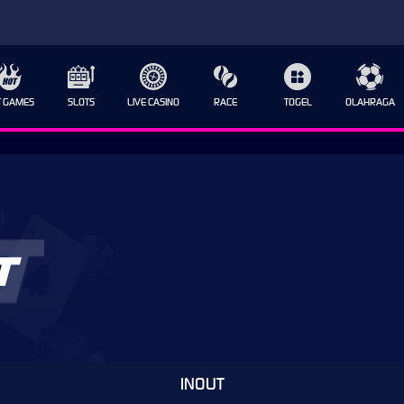
T GAMES
SLOTS
LIVE CASINO
RACE
TOGEL
OLAHRAGA
INOUT