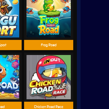
port
Frog Road
oad
Chicken Road Race