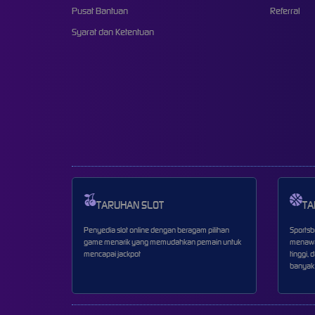
Pusat Bantuan
Referral
Syarat dan Ketentuan
TARUHAN SLOT
TA
Penyedia slot online dengan beragam pilihan
Sportsb
game menarik yang memudahkan pemain untuk
menawar
mencapai jackpot
tinggi,
banyak 