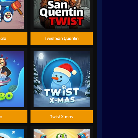
ole
Twist San Quentin
o
Twist X-mas