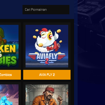
 Zombies
AVIA FLY 2