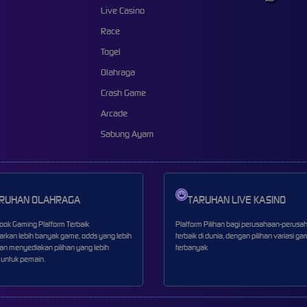
Live Casino
Race
Togel
Olahraga
Crash Game
Arcade
Sabung Ayam
RUHAN OLAHRAGA
TARUHAN LIVE KASINO
ook Gaming Platform Terbaik
Platform Pilihan bagi perusahaan-perusa
kan lebih banyak game, odds yang lebih
terbaik di dunia, dengan pilihan variasi g
 dan menyediakan pilihan yang lebih
terbanyak
untuk pemain.