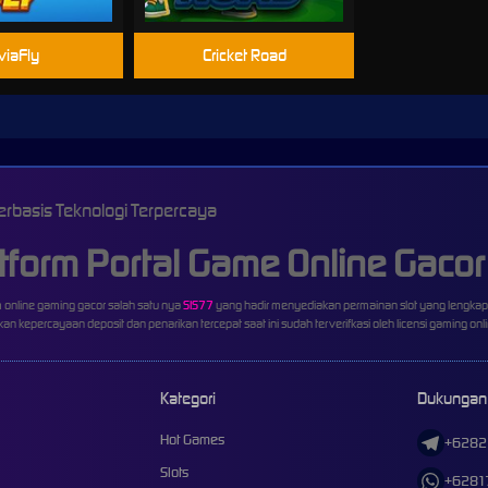
viaFly
Cricket Road
erbasis Teknologi Terpercaya
tform Portal Game Online Gaco
 online gaming gacor salah satu nya
SIS77
yang hadir menyediakan permainan slot yang lengkap d
n kepercayaan deposit dan penarikan tercepat saat ini sudah terverifkasi oleh licensi gaming onli
Kategori
Dukungan
Hot Games
+6282
Slots
+6281