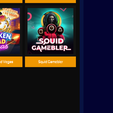
ad Vegas
Squid Gamebler