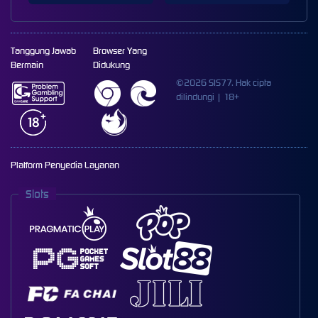
Tanggung Jawab
Browser Yang
Bermain
Didukung
©2026 SIS77. Hak cipta
dilindungi | 18+
Platform Penyedia Layanan
Slots