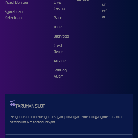
Pusat Bantuan
Live
Casino
Syarat dan
Ketentuan
Race
Togel
Olahraga
Crash
Game
Arcade
Sabung
Ayam
TARUHAN SLOT
Penyedia slot online dengan beragam pilihan game menarik yang memudahkan
pemain untuk mencapai jackpot