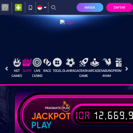
MASUK
DAFTAR
HOT
SLOTS
LIVE
RACE
TOGEL
OLAHRAGA
CRASH
ARCADE
SABUNG
PROMOSI
GAMES
CASINO
GAME
AYAM
IDR
12,669,
JACKPOT
PLAY