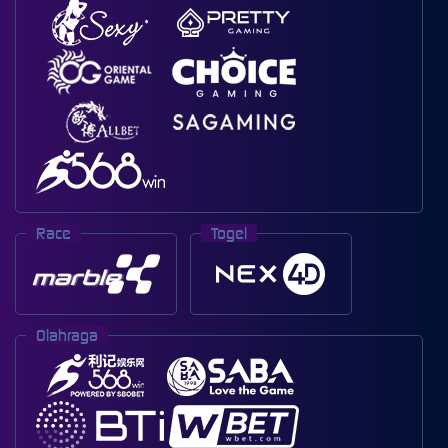
Race
Togel
Olahraga