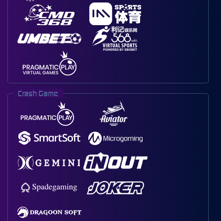
Crash Game