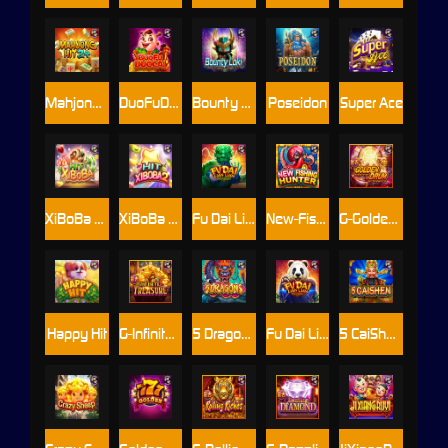
Mahjong Hit 2+
DuoFuDuoCai
Bounty Loki
Poseidon
Super Ace
XiBoBa Hit
XiBoBa Hit2
Fu Dai Lian Lian-Dragon
New-Fishing Hunter
G-GoldenDrum
Happy Hit
G-InfiniteTreasure
5 Dragons(H5)
Fu Dai Lian Lian-Panda
5 CaiShen(H5)