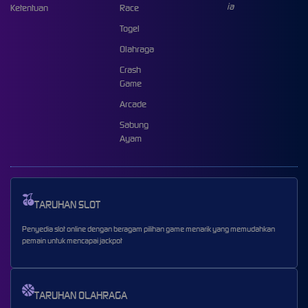
Ketentuan
Race
Togel
Olahraga
Crash
Game
Arcade
Sabung
Ayam
TARUHAN SLOT
Penyedia slot online dengan beragam pilihan game menarik yang memudahkan
pemain untuk mencapai jackpot
TARUHAN OLAHRAGA