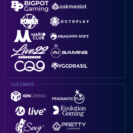
Live Casino