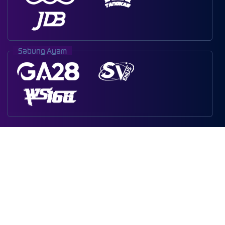
Sabung Ayam