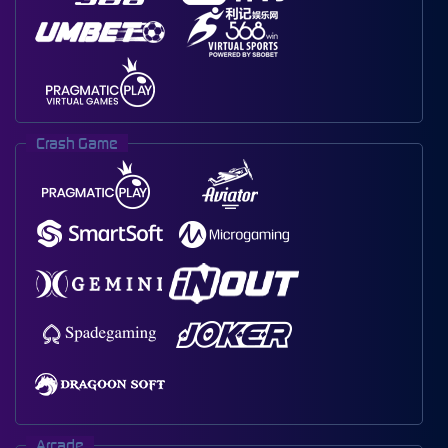
Crash Game
Arcade