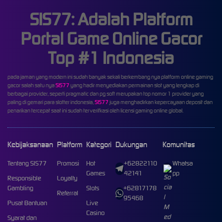
SIS77: Adalah Platform
Portal Game Online Gacor
Top #1 Indonesia
pada jaman yang modern ini sudah banyak sekali berkembang nya platform online gaming
gacor salah satu nya
SIS77
yang hadir menyediakan permainan slot yang lengkap di
berbagai provider, seperti pragmatic dan pg soft merupakan top nomor 1 provider yang
paling di gemari para slotter indonesia,
SIS77
juga menghadirkan kepercayaan deposit dan
penarikan tercepat saat ini sudah terverifkasi oleh licensi gaming online global.
Kebijaksanaan
Platform
Kategori
Dukungan
Komunitas
Tentang SIS77
Promosi
Hot
+62822110
Whatsa
Games
42141
pp
Responsible
Loyalty
Gambling
Slots
+62817178
Referral
95468
Pusat Bantuan
Live
Casino
Syarat dan