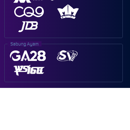
Sabung Ayam