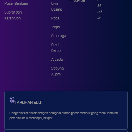
95468
Pusat Bantuan
Live
Casino
Syarat dan
Ketentuan
Race
Togel
Olahraga
Crash
Game
Arcade
Sabung
Ayam
TARUHAN SLOT
Penyedia slot online dengan beragam pilihan game menarik yang memudahkan
pemain untuk mencapai jackpot