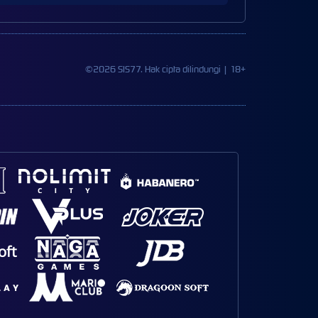
©2026 SIS77. Hak cipta dilindungi | 18+