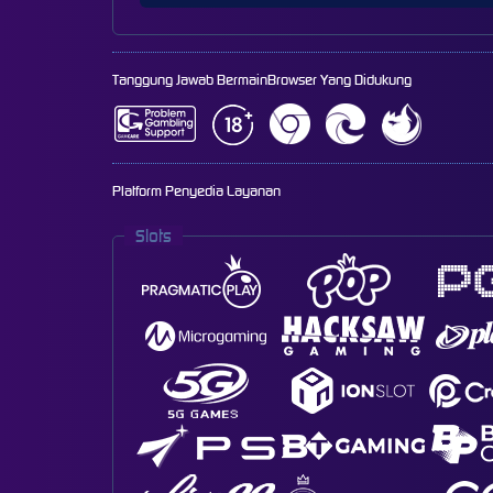
Tanggung Jawab Bermain
Browser Yang Didukung
Platform Penyedia Layanan
Slots