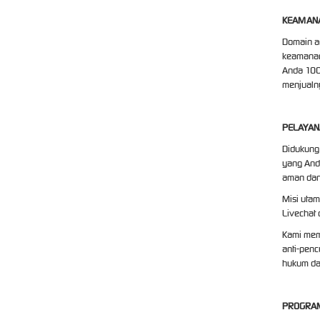
KEAMAN
Domain am
keamanan
Anda 100
menjualny
PELAYAN
Didukung 
yang Anda
aman dan 
Misi utam
Livechat
Kami mem
anti-penc
hukum da
PROGRAM