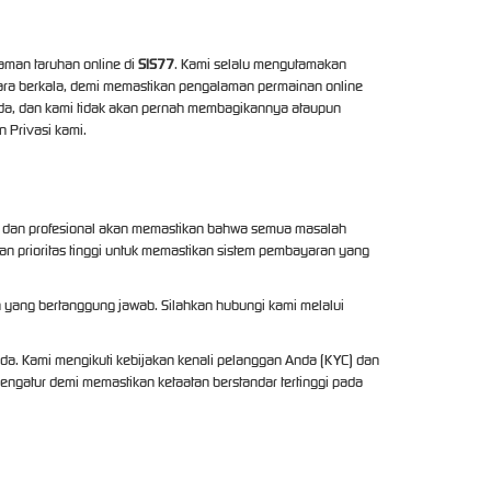
laman taruhan online di
SIS77
. Kami selalu mengutamakan
ra berkala, demi memastikan pengalaman permainan online
da, dan kami tidak akan pernah membagikannya ataupun
 Privasi kami.
ah dan profesional akan memastikan bahwa semua masalah
an prioritas tinggi untuk memastikan sistem pembayaran yang
 yang bertanggung jawab. Silahkan hubungi kami melalui
 Kami mengikuti kebijakan kenali pelanggan Anda (KYC) dan
ngatur demi memastikan ketaatan berstandar tertinggi pada