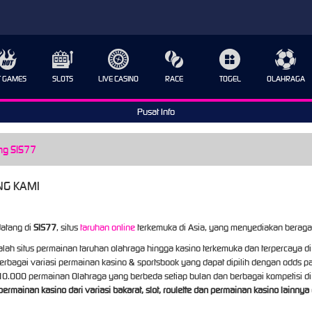
T GAMES
SLOTS
LIVE CASINO
RACE
TOGEL
OLAHRAGA
Pusat Info
ng SIS77
NG KAMI
atang di
SIS77
, situs
taruhan online
terkemuka di Asia, yang menyediakan beragam
lah situs permainan taruhan olahraga hingga kasino terkemuka dan terpercaya di
rbagai variasi permainan kasino & sportsbook yang dapat dipilih dengan odds pa
 10.000 permainan Olahraga yang berbeda setiap bulan dan berbagai kompetisi d
permainan kasino dari variasi bakarat, slot, roulette dan permainan kasino lainny