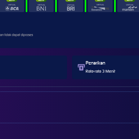
an tidak dapat diproses
Penarikan
Rata-rata 3 Menit