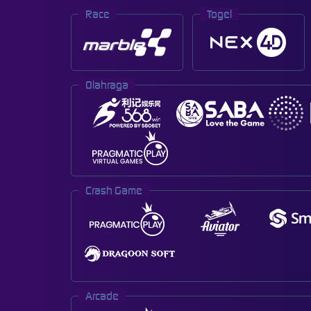
Race
Togel
Olahraga
Crash Game
Arcade