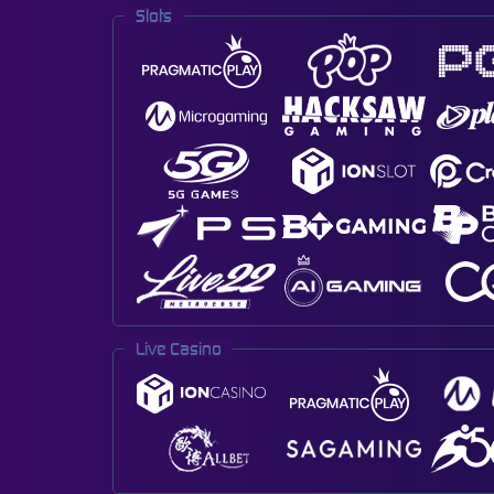
Slots
Live Casino