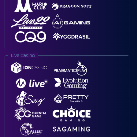
Live Casino