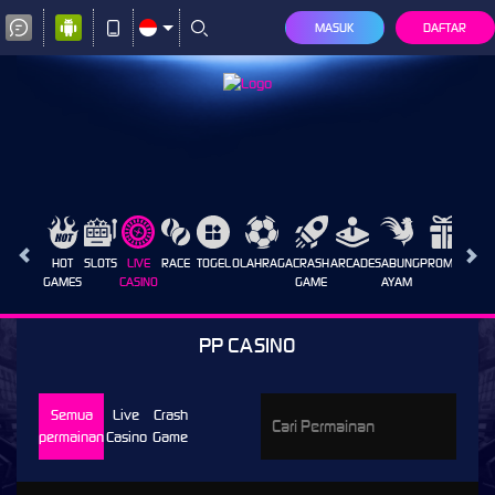
MASUK
DAFTAR
HOT
SLOTS
LIVE
RACE
TOGEL
OLAHRAGA
CRASH
ARCADE
SABUNG
PROMOSI
GAMES
CASINO
GAME
AYAM
PP CASINO
Semua
Live
Crash
permainan
Casino
Game