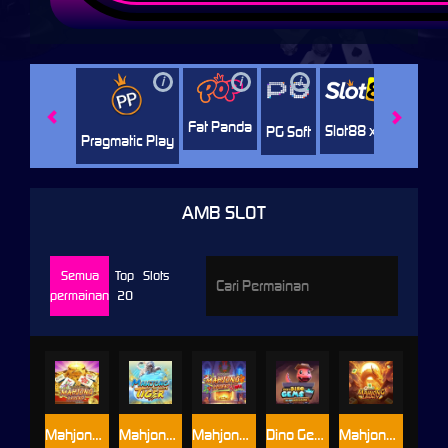
i
i
i
i
i
Facha
Fat Panda
Slot88 x PP
PG Soft
Pragmatic Play
AMB SLOT
Semua
Top
Slots
permainan
20
Mahjong Legend
Mahjong of the White Tiger
Mahjong Legend Xmas
Dino Gems
Mahjong Legacy