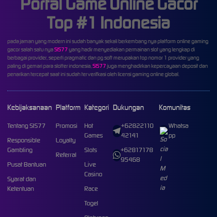
Portal Game Online Gacor
Top #1 Indonesia
pada jaman yang modern ini sudah banyak sekali berkembang nya platform online gaming
gacor salah satu nya
SIS77
yang hadir menyediakan permainan slot yang lengkap di
berbagai provider, seperti pragmatic dan pg soft merupakan top nomor 1 provider yang
paling di gemari para slotter indonesia,
SIS77
juga menghadirkan kepercayaan deposit dan
penarikan tercepat saat ini sudah terverifkasi oleh licensi gaming online global.
Kebijaksanaan
Platform
Kategori
Dukungan
Komunitas
Tentang SIS77
Promosi
Hot
+62822110
Whatsa
Games
42141
pp
Responsible
Loyalty
Gambling
Slots
+62817178
Referral
95468
Pusat Bantuan
Live
Casino
Syarat dan
Ketentuan
Race
Togel