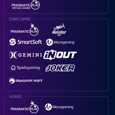
Crash Game
Arcade