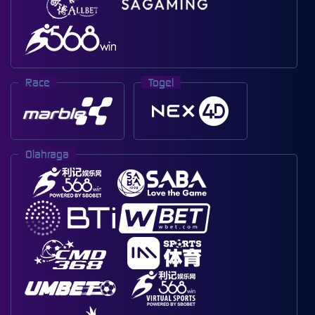
Race
Togel
Olahraga