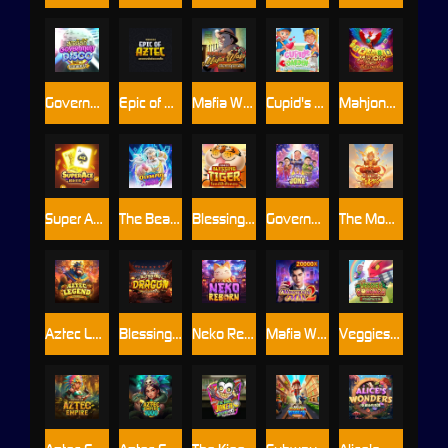
Government Disco
Epic of Aztec
Mafia Ways
Cupid's Garden
Mahjong of the Phoenix
Super Ace X
The Beat of Olympus 1000
Blessing of the Tiger
Government Joke
The Monkey King
Aztec Legend
Blessing of the Dragon
Neko Reborn
Mafia Ways II : Metro Haven Heist
Veggies Bonanza