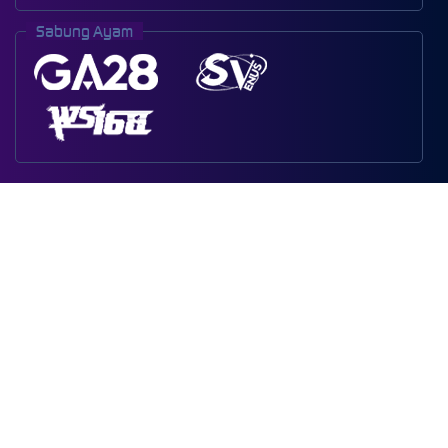
Sabung Ayam