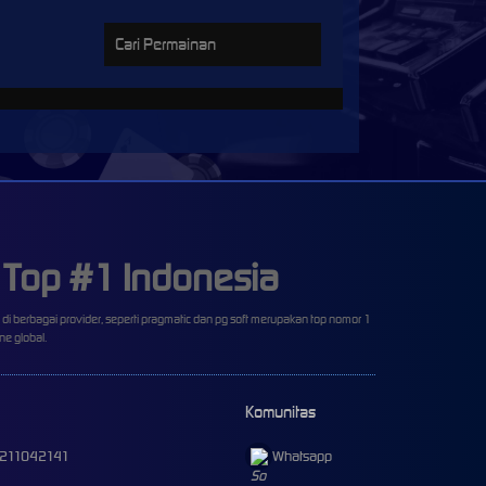
r Top #1 Indonesia
i berbagai provider, seperti pragmatic dan pg soft merupakan top nomor 1
ne global.
Komunitas
211042141
Whatsapp