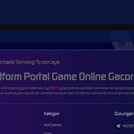
erbasis Teknologi Terpercaya
tform Portal Game Online Gaco
 online gaming gacor salah satu nya
SIS77
yang hadir menyediakan permainan slot yang lengkap d
n kepercayaan deposit dan penarikan tercepat saat ini sudah terverifkasi oleh licensi gaming onli
Kategori
Dukungan
Hot Games
+6282
Slots