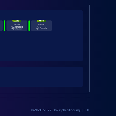
©2026 SIS77. Hak cipta dilindungi | 18+