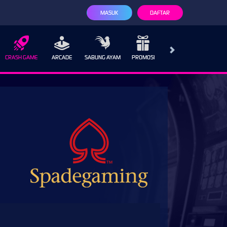
MASUK
DAFTAR
CRASH GAME
ARCADE
SABUNG AYAM
PROMOSI